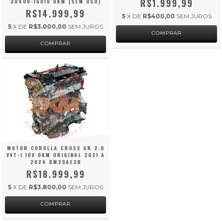
R$1.999,99
30400-16010 0KM (SEM USO)
R$14.999,99
5
X DE
R$400,00
SEM JUROS
5
X DE
R$3.000,00
SEM JUROS
MOTOR COROLLA CROSS GR 2.0
VVT-I 16V 0KM ORIGINAL 2021 A
2024 BM20AE3B
R$18.999,99
5
X DE
R$3.800,00
SEM JUROS