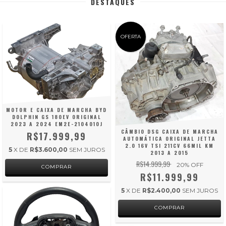
DESTAQUES
OFERTA
MOTOR E CAIXA DE MARCHA BYD
DOLPHIN GS 180EV ORIGINAL
2023 A 2024 EM2E-2104010J
CÂMBIO DSG CAIXA DE MARCHA
R$17.999,99
AUTOMÁTICA ORIGINAL JETTA
2.0 16V TSI 211CV 66MIL KM
5
X DE
R$3.600,00
SEM JUROS
2013 A 2015
R$14.999,99
20
% OFF
R$11.999,99
5
X DE
R$2.400,00
SEM JUROS