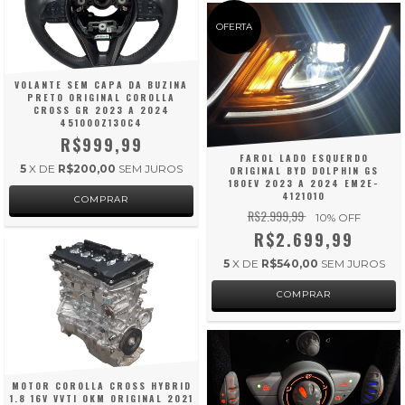
OFERTA
VOLANTE SEM CAPA DA BUZINA
PRETO ORIGINAL COROLLA
CROSS GR 2023 A 2024
451000Z130C4
R$999,99
FAROL LADO ESQUERDO
5
X DE
R$200,00
SEM JUROS
ORIGINAL BYD DOLPHIN GS
180EV 2023 A 2024 EM2E-
4121010
R$2.999,99
10
% OFF
R$2.699,99
5
X DE
R$540,00
SEM JUROS
MOTOR COROLLA CROSS HYBRID
1.8 16V VVTI 0KM ORIGINAL 2021