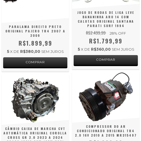
JOGO DE RODAS DE LIGA LEVE
BANANINHA ARO 14 COM
CALOTAS ORIGINAL SANTANA
PARATI SURF 1994
PARALAMA DIREITO PRETO
ORIGINAL PAJERO TR4 2007 A
R$2.499,99
28
% OFF
2009
R$1.799,99
R$1.899,99
5
X DE
R$360,00
SEM JUROS
5
X DE
R$380,00
SEM JUROS
COMPRESSOR DO AR
CÂMBIO CAIXA DE MARCHA CVT
CONDICIONADO ORIGINAL TR4
AUTOMÁTICA ORIGINAL COROLLA
2.0 16V 2010 A 2015 MR315497
CROSS GR 2.0 2023 A 2024