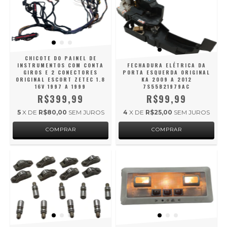
CHICOTE DO PAINEL DE
INSTRUMENTOS COM CONTA
FECHADURA ELÉTRICA DA
GIROS E 2 CONECTORES
PORTA ESQUERDA ORIGINAL
ORIGINAL ESCORT ZETEC 1.8
KA 2009 A 2012
16V 1997 A 1999
7S55B21979AC
R$399,99
R$99,99
5
X DE
R$80,00
SEM JUROS
4
X DE
R$25,00
SEM JUROS