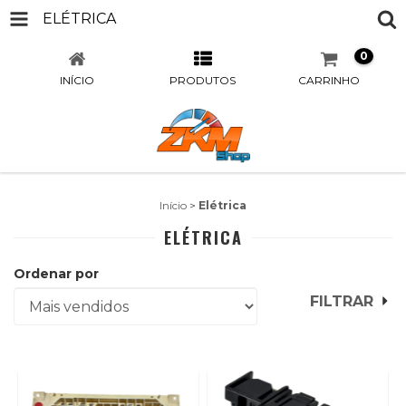
ELÉTRICA
0
INÍCIO
PRODUTOS
CARRINHO
Início
>
Elétrica
ELÉTRICA
Ordenar por
FILTRAR