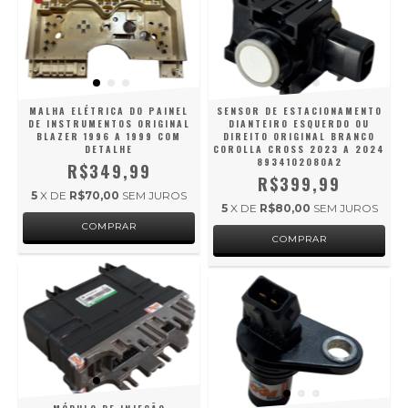
MALHA ELÉTRICA DO PAINEL
SENSOR DE ESTACIONAMENTO
DE INSTRUMENTOS ORIGINAL
DIANTEIRO ESQUERDO OU
BLAZER 1996 A 1999 COM
DIREITO ORIGINAL BRANCO
DETALHE
COROLLA CROSS 2023 A 2024
8934102080A2
R$349,99
R$399,99
5
X DE
R$70,00
SEM JUROS
5
X DE
R$80,00
SEM JUROS