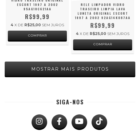
VIDRO TRASEIRO ORIGINAL
ESCORT 1997 A 2002
RELE LIMPADOR VIDRO
95AG18C621AA
TRASEIRO LIMPIA LAVA
LUNETA ORIGINAL ESCORT
R$99,99
1997 A 2002 92AG14K087AA
R$99,99
4
X DE
R$25,00
SEM JUROS
4
X DE
R$25,00
SEM JUROS
MOSTRAR MAIS PRODUTOS
SIGA-NOS