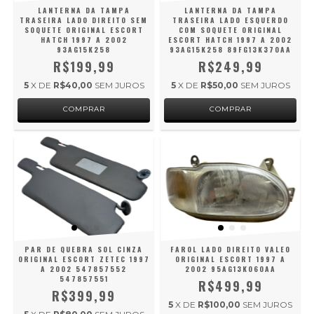
LANTERNA DA TAMPA
LANTERNA DA TAMPA
TRASEIRA LADO DIREITO SEM
TRASEIRA LADO ESQUERDO
SOQUETE ORIGINAL ESCORT
COM SOQUETE ORIGINAL
HATCH 1997 A 2002
ESCORT HATCH 1997 A 2002
93AG15K258
93AG15K258 89FG13K370AA
R$199,99
R$249,99
5
X DE
R$40,00
SEM JUROS
5
X DE
R$50,00
SEM JUROS
PAR DE QUEBRA SOL CINZA
FAROL LADO DIREITO VALEO
ORIGINAL ESCORT ZETEC 1997
ORIGINAL ESCORT 1997 A
A 2002 547857552
2002 95AG13K060AA
547857551
R$499,99
R$399,99
5
X DE
R$100,00
SEM JUROS