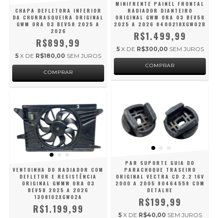
MINIFRENTE PAINEL FRONTAL
CHAPA DEFLETORA INFERIOR
RADIADOR DIANTEIRO
DA CHURRASQUEIRA ORIGINAL
ORIGINAL GWM ORA 03 BEV58
GWM ORA 03 BEV58 2025 A
2025 A 2026 8400218XGW02B
2026
R$1.499,99
R$899,99
5
X DE
R$300,00
SEM JUROS
5
X DE
R$180,00
SEM JUROS
PAR SUPORTE GUIA DO
VENTOINHA DO RADIADOR COM
PARACHOQUE TRASEIRO
DEFLETOR E RESISTÊNCIA
ORIGINAL VECTRA CD 2.2 16V
ORIGINAL GWMW ORA 03
2000 A 2005 90464559 COM
BEV58 2025 A 2026
DETALHE
1308102XGW02A
R$199,99
R$1.199,99
5
X DE
R$40,00
SEM JUROS