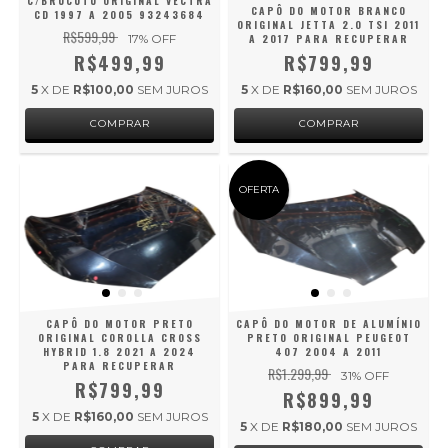
C/BRUCUTU ORIGINAL VECTRA
CAPÔ DO MOTOR BRANCO
CD 1997 A 2005 93243684
ORIGINAL JETTA 2.0 TSI 2011
R$599,99
17
% OFF
A 2017 PARA RECUPERAR
R$499,99
R$799,99
5
X DE
R$100,00
SEM JUROS
5
X DE
R$160,00
SEM JUROS
OFERTA
CAPÔ DO MOTOR PRETO
CAPÔ DO MOTOR DE ALUMÍNIO
ORIGINAL COROLLA CROSS
PRETO ORIGINAL PEUGEOT
HYBRID 1.8 2021 A 2024
407 2004 A 2011
PARA RECUPERAR
R$1.299,99
31
% OFF
R$799,99
R$899,99
5
X DE
R$160,00
SEM JUROS
5
X DE
R$180,00
SEM JUROS