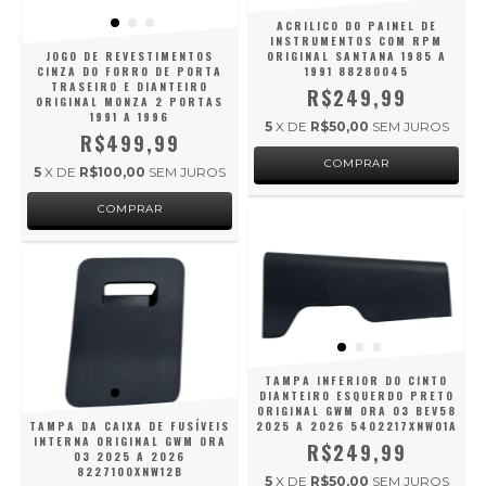
ACRILICO DO PAINEL DE
INSTRUMENTOS COM RPM
JOGO DE REVESTIMENTOS
ORIGINAL SANTANA 1985 A
CINZA DO FORRO DE PORTA
1991 88280045
TRASEIRO E DIANTEIRO
R$249,99
ORIGINAL MONZA 2 PORTAS
1991 A 1996
5
X DE
R$50,00
SEM JUROS
R$499,99
5
X DE
R$100,00
SEM JUROS
TAMPA INFERIOR DO CINTO
DIANTEIRO ESQUERDO PRETO
ORIGINAL GWM ORA 03 BEV58
TAMPA DA CAIXA DE FUSÍVEIS
2025 A 2026 5402217XNW01A
INTERNA ORIGINAL GWM ORA
R$249,99
03 2025 A 2026
8227100XNW12B
5
X DE
R$50,00
SEM JUROS