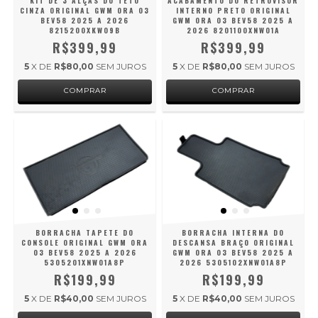
KIT DE 3 ALÇAS DO TETO
ACABAMENTO DO RETROVISOR
CINZA ORIGINAL GWM ORA 03
INTERNO PRETO ORIGINAL
BEV58 2025 A 2026
GWM ORA 03 BEV58 2025 A
8215200XKW09B
2026 8201100XNW01A
R$399,99
R$399,99
5
X DE
R$80,00
SEM JUROS
5
X DE
R$80,00
SEM JUROS
BORRACHA TAPETE DO
BORRACHA INTERNA DO
CONSOLE ORIGINAL GWM ORA
DESCANSA BRAÇO ORIGINAL
03 BEV58 2025 A 2026
GWM ORA 03 BEV58 2025 A
5305201XNW01A8P
2026 5305102XNW01A8P
R$199,99
R$199,99
5
X DE
R$40,00
SEM JUROS
5
X DE
R$40,00
SEM JUROS