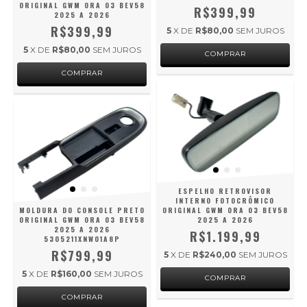
ORIGINAL GWM ORA 03 BEV58
R$399,99
2025 A 2026
R$399,99
5
X DE
R$80,00
SEM JUROS
5
X DE
R$80,00
SEM JUROS
ESPELHO RETROVISOR
INTERNO FOTOCRÔMICO
MOLDURA DO CONSOLE PRETO
ORIGINAL GWM ORA 03 BEV58
ORIGINAL GWM ORA 03 BEV58
2025 A 2026
2025 A 2026
R$1.199,99
5305211XNW01A8P
R$799,99
5
X DE
R$240,00
SEM JUROS
5
X DE
R$160,00
SEM JUROS