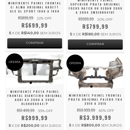
MINIFRENTE PAINEL
MINIFRENTE PAINEL FRONTAL
SUPERIOR PRATA ORIGINAL
C/ ALMA ORIGINAL KADETT
FOCUS HATCH OU SEDAN 2000
GLS GL SPORT 1996 A 1998
A 2004 2M518B041OF
R$899,99
R$999,99
22
% OFF
20
% OFF
R$699,99
R$799,99
5
X DE
R$140,00
SEM JUROS
5
X DE
R$160,00
SEM JUROS
OFERTA
OFERTA
MINIFRENTE PRETA PAINEL
MINIFRENTE PAINEL FRONTAL
FRONTAL DIANTEIRO ORIGINAL
PRATA ORIGINAL PAJERO TR4
AUDI A3 2000 A 2006
2010 A 2015
8L0805594E/P
R$9.999,99
R$1.499,99
60
% OFF
33
% OFF
R$3.999,99
R$999,99
5
X DE
R$800,00
SEM JUROS
5
X DE
R$200,00
SEM JUROS