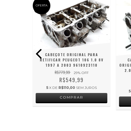
OFERTA
CABEÇOTE ORIGINAL PARA
RETIFICAR PEUGEOT 106 1.0 8V
C
1997 A 2003 9610923110
ORIG
2.
R$779,99
 ÁGUA DO
29
% OFF
L KOMBI
R$549,99
0681211332
5
X DE
R$110,00
SEM JUROS
9
5
 JUROS