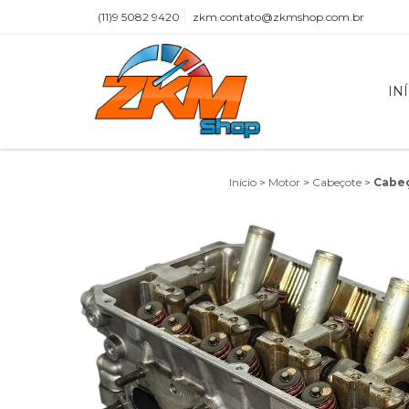
(11)9 5082 9420
zkm.contato@zkmshop.com.br
IN
Início
>
Motor
>
Cabeçote
>
Cabeç