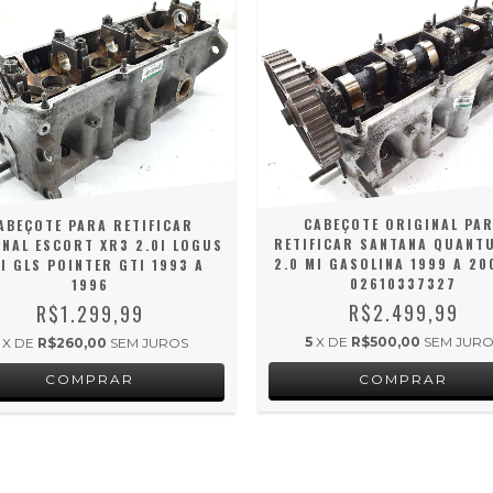
CABEÇOTE ORIGINAL PA
ABEÇOTE PARA RETIFICAR
RETIFICAR SANTANA QUANT
INAL ESCORT XR3 2.0I LOGUS
2.0 MI GASOLINA 1999 A 20
0I GLS POINTER GTI 1993 A
02610337327
1996
R$2.499,99
R$1.299,99
5
X DE
R$500,00
SEM JUR
X DE
R$260,00
SEM JUROS