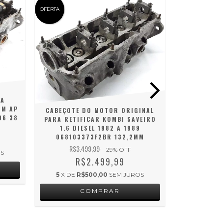
OFERTA
RA
CABEÇO
UM AP
RETIFICA
CABEÇOTE DO MOTOR ORIGINAL
06 38
VERSAILLE
PARA RETIFICAR KOMBI SAVEIRO
1993 A 
1.6 DIESEL 1982 A 1989
068103373F2BR 132,2MM
R$3.499,99
29
% OFF
OS
5
X DE
R$2.499,99
5
X DE
R$500,00
SEM JUROS