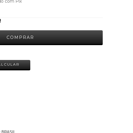
o com Pix
!
ALTERAR CEP
ALCULAR
 BRASIL.