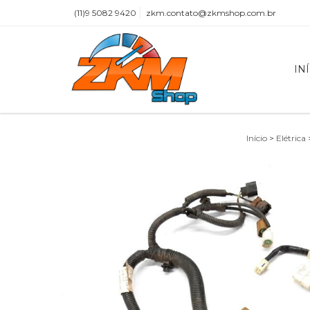
(11)9 5082 9420
zkm.contato@zkmshop.com.br
IN
Início
>
Elétrica