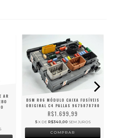
VÁLV
CONDICI
KADET
E AR
BSM R06 MÓDULO CAIXA FUSÍVEIS
RBO
ORIGINAL C4 PALLAS 9675878780
 O
R$1.699,99
5
X DE
5
X DE
R$340,00
SEM JUROS
S