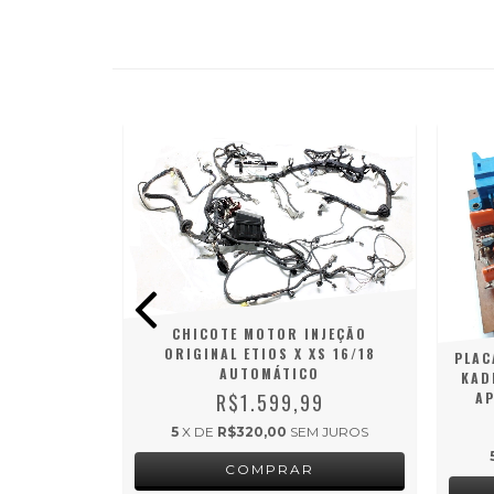
CHICOTE MOTOR INJEÇÃO
FUSÍVEIS
ORIGINAL ETIOS X XS 16/18
PLAC
R 2.5 16V
AUTOMÁTICO
KAD
73BJ
R$1.599,99
A
9
5
X DE
R$320,00
SEM JUROS
M JUROS