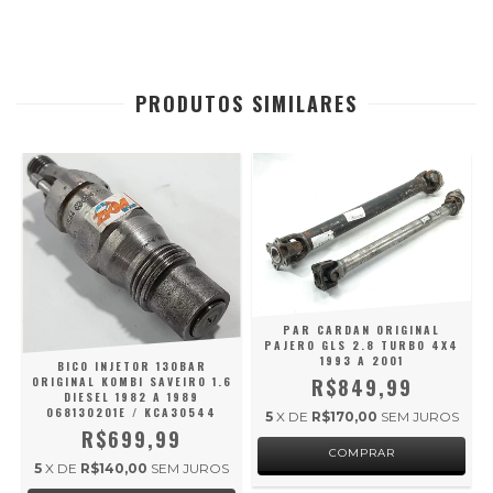
PRODUTOS SIMILARES
PAR CARDAN ORIGINAL
PAJERO GLS 2.8 TURBO 4X4
1993 A 2001
BICO INJETOR 130BAR
R$849,99
ORIGINAL KOMBI SAVEIRO 1.6
6
DIESEL 1982 A 1989
1
068130201E / KCA30544
5
X DE
R$170,00
SEM JUROS
R$699,99
5
X DE
R$140,00
SEM JUROS