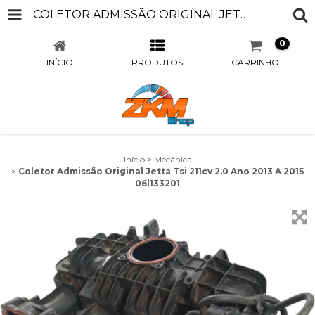
COLETOR ADMISSÃO ORIGINAL JETTA TSI 211CV 2.0 ANO 2013 A 2015 06L133201
0
INÍCIO
PRODUTOS
CARRINHO
Início
>
Mecânica
>
Coletor Admissão Original Jetta Tsi 211cv 2.0 Ano 2013 A 2015
06l133201