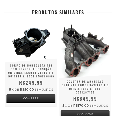
PRODUTOS SIMILARES
CORPO DE BORBOLETA TBI
COM SENSOR DE POSIÇÃO
S
ORIGINAL ESCORT ZETEC 1.8
16V 1997 A 2002 958F98989
M
R$249,99
COLETOR DE ADMISSÃO
0
ORIGINAL KOMBI SAVEIRO 1.6
DIESEL 1982 A 1989
5
X DE
R$50,00
SEM JUROS
056129713B
R$849,99
5
X DE
R$170,00
SEM JUROS