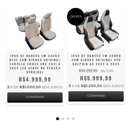
OFERTA
JOGO DE BANCOS EM COURO
JOGO DE BANCOS EM COURO
O
COM AIRBAG ORIGINAL BYD
BEGE COM AIRBAG ORIGINAL
DOLPHIN GS 2022 A 2025
COROLLA CROSS XRX 2021 A
2023 (SÓ SERVE NA VERSÃO
R$6.299,99
5
% OFF
HYBRIDO)
R$5.999,99
R$4.999,99
5
X DE
R$1.200,00
SEM JUROS
5
X DE
R$1.000,00
SEM JUROS