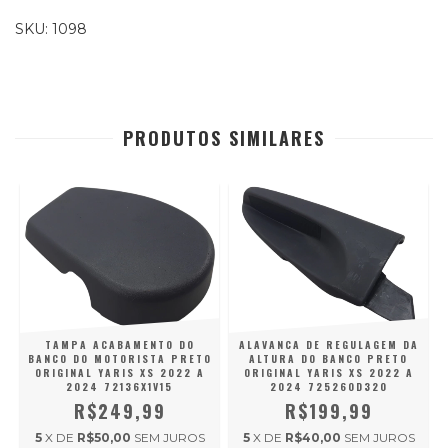
SKU: 1098
PRODUTOS SIMILARES
TAMPA ACABAMENTO DO
ALAVANCA DE REGULAGEM DA
BANCO DO MOTORISTA PRETO
ALTURA DO BANCO PRETO
ORIGINAL YARIS XS 2022 A
ORIGINAL YARIS XS 2022 A
2024 72136X1V15
2024 725260D320
R$249,99
R$199,99
S
5
X DE
R$50,00
SEM JUROS
5
X DE
R$40,00
SEM JUROS