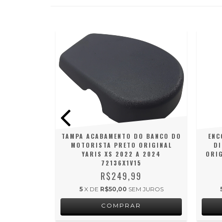
M COURO
ORIGINAL
S 2023 A
TAMPA ACABAMENTO DO BANCO DO
ENC
 HYBRIDO)
MOTORISTA PRETO ORIGINAL
DI
9
YARIS XS 2022 A 2024
ORIG
72136X1V15
M JUROS
R$249,99
5
X DE
R$50,00
SEM JUROS