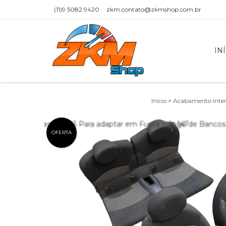
(11)9 5082 9420
zkm.contato@zkmshop.com.br
IN
Início
>
Acabamento Inte
OFERTA