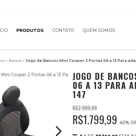
ÍCIO
PRODUTOS
CONTATO
QUEM SOMOS
rno
>
Bancos
>
Jogo de Bancos Mini Cooper 2 Portas 06 a 13 Para ada
JOGO DE BANCO
06 A 13 PARA 
147
R$2.999,99
R$1.799,99
40
% O