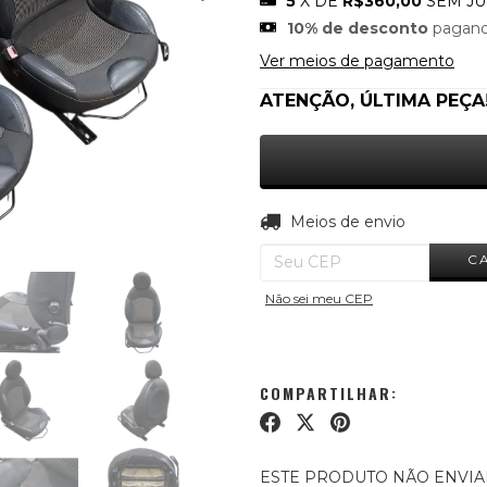
5
X DE
R$360,00
SEM J
10% de desconto
pagand
Ver meios de pagamento
ATENÇÃO, ÚLTIMA PEÇA
Entregas para o CEP:
Meios de envio
C
Não sei meu CEP
COMPARTILHAR:
ESTE PRODUTO NÃO ENVI