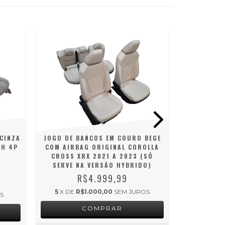
OFERTA
 CINZA
JOGO DE
JOGO DE BANCOS EM COURO BEGE
CH 4P
TECIDO OR
COM AIRBAG ORIGINAL COROLLA
PORT
CROSS XRX 2021 A 2023 (SÓ
SERVE NA VERSÃO HYBRIDO)
R$
R$4.999,99
5
X DE
R$1.000,00
SEM JUROS
S
5
X DE