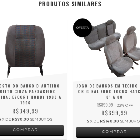
PRODUTOS SIMILARES
OFERTA
OSTO DO BANCO DIANTEIRO
JOGO DE BANCOS EM TECIDO
REITO CINZA PASSAGEIRO
ORIGINAL FORD FOCUS HAT
INAL ESCORT HOBBY 1993 A
01 A 08
1996
R$899,99
22
% OFF
R$349,99
R$699,99
5
X DE
R$70,00
SEM JUROS
5
X DE
R$140,00
SEM JURO