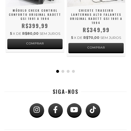
MÓDULO CHECK CONTROL
CHICOTE TRASEIRO
CONFORTO ORIGINAL KADETT
LANTERNAS ALTO FALANTES
GSI 1991 A 1994
ORIGINAL KADETT GSI 1991 A
1994
R$399,99
R$349,99
5
X DE
R$80,00
SEM JUROS
5
X DE
R$70,00
SEM JUROS
S
SIGA-NOS