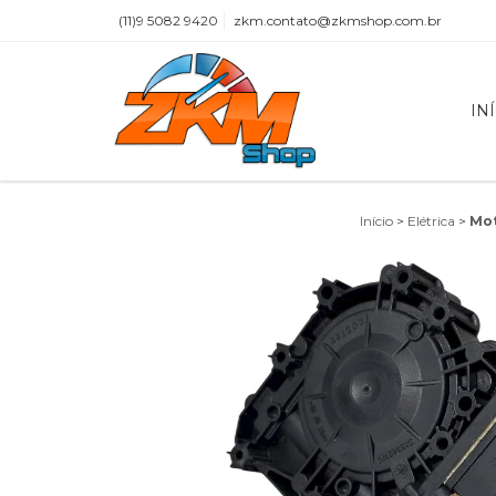
(11)9 5082 9420
zkm.contato@zkmshop.com.br
IN
Início
>
Elétrica
>
Mot