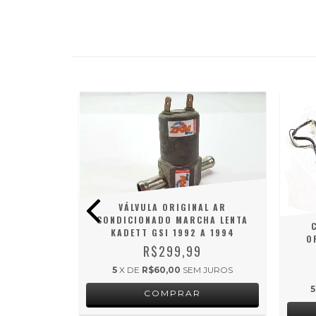
VÁLVULA ORIGINAL AR
CONDICIONADO MARCHA LENTA
KADETT GSI 1992 A 1994
UXO DE AR
O
.8 TURBO
R$299,99
PANHA O
5
X DE
R$60,00
SEM JUROS
5
 JUROS