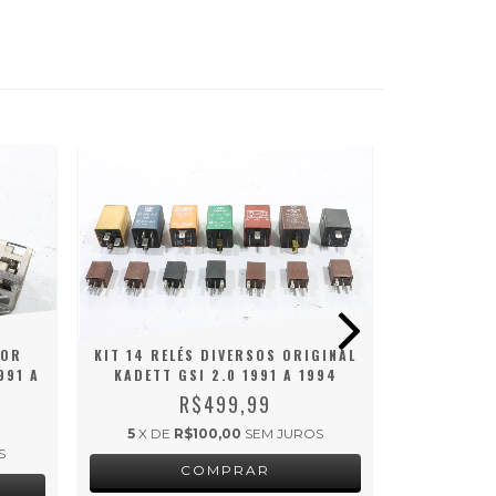
TOR
KIT 14 RELÉS DIVERSOS ORIGINAL
BOBINA
991 A
KADETT GSI 2.0 1991 A 1994
KADETT 
R$499,99
5
X DE
R$100,00
SEM JUROS
5
X DE
S