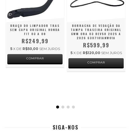
BRAÇO DO LIMPADOR TRAS
BORRACHA DE VEDAÇÃO DA
SEM CAPA ORIGINAL HONDA
TAMPA TRASEIRA ORIGINAL
V
FIT 03 A 08
GWM ORA 03 BEV58 2025 A
2026 6307101ANW01A
R$249,99
R$599,99
5
X DE
R$50,00
SEM JUROS
5
X DE
R$120,00
SEM JUROS
S
SIGA-NOS