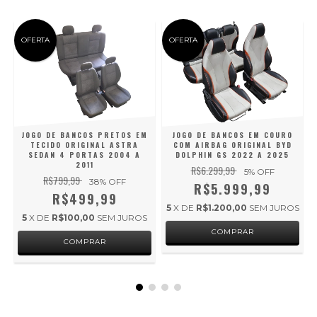
OFERTA
OFERTA
A
JOGO DE BANCOS PRETOS EM
JOGO DE BANCOS EM COURO
TECIDO ORIGINAL ASTRA
COM AIRBAG ORIGINAL BYD
SEDAN 4 PORTAS 2004 A
DOLPHIN GS 2022 A 2025
2011
R$6.299,99
5
% OFF
R$799,99
38
% OFF
R$5.999,99
R$499,99
5
X DE
R$1.200,00
SEM JUROS
5
X DE
R$100,00
SEM JUROS