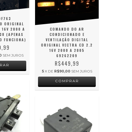
DF763
O ORIGINAL
 16V 2000 A
COMANDO DO AR
38 (APENAS
CONDICIONADO E
O FUNCIONA)
VENTILAÇÃO DIGITAL
ORIGINAL VECTRA CD 2.2
9,99
16V 2000 A 2005
0
SEM JUROS
69262209
R$449,99
5
X DE
R$90,00
SEM JUROS