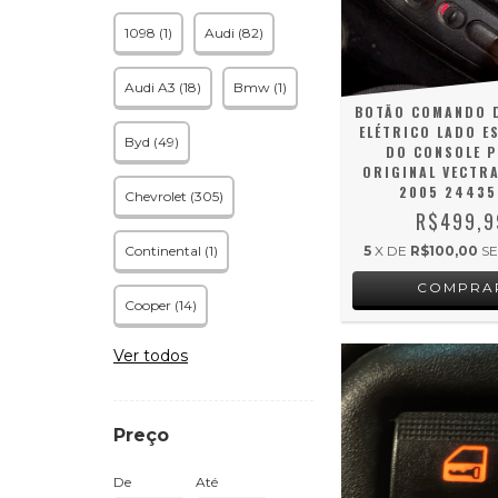
1098 (1)
Audi (82)
Audi A3 (18)
Bmw (1)
BOTÃO COMANDO 
ELÉTRICO LADO 
Byd (49)
DO CONSOLE 
ORIGINAL VECTRA
2005 24435
Chevrolet (305)
R$499,9
Continental (1)
5
X DE
R$100,00
S
Cooper (14)
Ver todos
Preço
De
Até