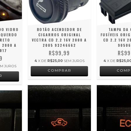
DO VIDRO
BOTÃO ACENDEDOR DE
TAMPA DA 
ESQUERDO
CIGARROS ORIGINAL
FUSÍVEIS ORIG
PRETO
VECTRA CD 2.2 16V 2000 A
CD 2.2 16V 2
 2000 A
2005 93246662
9050
017
R$99,99
R$99
9
4
X DE
R$25,00
SEM JUROS
4
X DE
R$25,0
EM JUROS