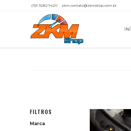
(11)9 5082 9420
zkm.contato@zkmshop.com.br
IN
FILTROS
Marca