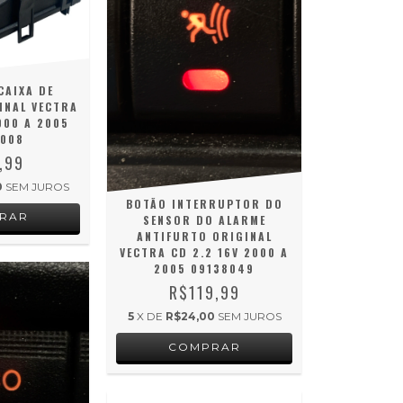
CAIXA DE
INAL VECTRA
000 A 2005
6008
,99
0
SEM JUROS
BOTÃO INTERRUPTOR DO
SENSOR DO ALARME
ANTIFURTO ORIGINAL
VECTRA CD 2.2 16V 2000 A
2005 09138049
R$119,99
5
X DE
R$24,00
SEM JUROS