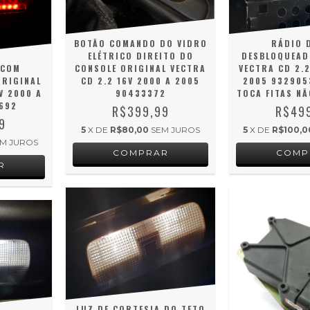
BOTÃO COMANDO DO VIDRO
RÁDIO 
ELÉTRICO DIREITO DO
DESBLOQUEAD
 COM
CONSOLE ORIGINAL VECTRA
VECTRA CD 2.2
ORIGINAL
CD 2.2 16V 2000 A 2005
2005 932905
V 2000 A
90433372
TOCA FITAS NÃ
692
R$399,99
R$49
9
5
X DE
R$80,00
SEM JUROS
5
X DE
R$100,0
M JUROS
LUZ DE CORTESIA DO TETO