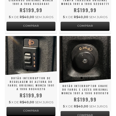
CIGARROS ORIGINAL MONZA
TAMPA TRASEIRA ORIGINAL
1991 A 1996 94634641
MONZA 1991 A 1996 52269771
R$199,99
R$199,99
5
X DE
R$40,00
SEM JUROS
5
X DE
R$40,00
SEM JUROS
BOTÃO INTERRUPTOR DE
REGULAGEM DE ALTURA DO
FAROL ORIGINAL MONZA 1991
BOTÃO INTERRUPTOR CHAVE
A 1996 90346276
DO FAROL E LUZES ORIGINAL
MONZA 1991 A 1996 90191678
R$199,99
R$199,99
5
X DE
R$40,00
SEM JUROS
5
X DE
R$40,00
SEM JUROS