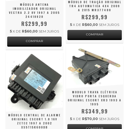
MÓDULO DE TRAÇÃO ORIGINAL
MÓDULO ANTENA
TR4 AUTOMATICA 4X4 2009
IMOBILIZADOR ORIGINAL
A 2015 MR377488
VECTRA 2.2 8V 1997 A 2005
R$299,99
24418928
R$299,99
5
X DE
R$60,00
SEM JUROS
5
X DE
R$60,00
SEM JUROS
MODULO TRAVA ELÉTRICA
VIDRO PORTA ESQUERDA
ORIGINAL ESCORT XR3 1993 A
1995
R$349,99
MÓDULO CENTRAL DE ALARME
5
X DE
R$70,00
SEM JUROS
ORIGINAL ESCORT 1.8 16V
ZETEC 1997 A 2002
XS5T15K600DB