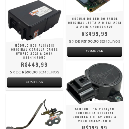
MÓDULO DO LED DO FAROL
ORIGINAL JETTA 2.0 TSI 2013
A 2015 4H0907472F
R$499,99
5
X DE
R$100,00
SEM JUROS
MÓDULO DOS FUSÍVEIS
ORIGINAL COROLLA CROSS
HYBRID 2021 A 2024
8264147050
R$449,99
5
X DE
R$90,00
SEM JUROS
SENSOR TPS POSIÇÃO
BORBOLETA ORIGINAL
COROLLA 1.8 16V 2003 A
2008 894520A010
R$199,99