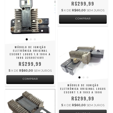
R$299,99
5
X DE
R$60,00
SEM JUROS
MÓDULO DE IGNIÇÃO
ELETRÔNICA ORIGINAL
ESCORT LOGUS 1.8 1994 A
1996 3259074011
R$299,99
5
X DE
R$60,00
SEM JUROS
MÓDULO DE IGNIÇÃO
ELETRÔNICA ORIGINAL LOGUS
ESCORT 1.8 1993 A 1996
R$299,99
5
X DE
R$60,00
SEM JUROS