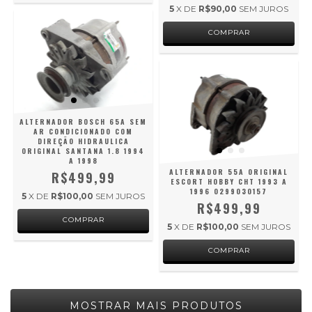
5
X DE
R$90,00
SEM JUROS
ALTERNADOR BOSCH 65A SEM
AR CONDICIONADO COM
DIREÇÃO HIDRAULICA
ORIGINAL SANTANA 1.8 1994
A 1998
ALTERNADOR 55A ORIGINAL
R$499,99
ESCORT HOBBY CHT 1993 A
1996 0299030157
5
X DE
R$100,00
SEM JUROS
R$499,99
5
X DE
R$100,00
SEM JUROS
MOSTRAR MAIS PRODUTOS