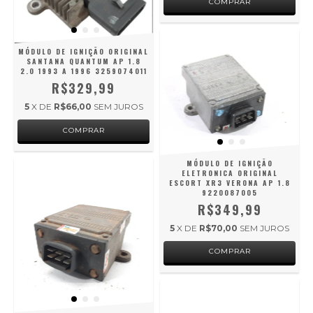
MÓDULO DE IGNIÇÃO ORIGINAL
SANTANA QUANTUM AP 1.8
2.0 1993 A 1996 3259074011
R$329,99
5
X DE
R$66,00
SEM JUROS
MÓDULO DE IGNIÇÃO
ELETRONICA ORIGINAL
ESCORT XR3 VERONA AP 1.8
9220087005
R$349,99
5
X DE
R$70,00
SEM JUROS