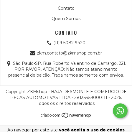
Contato
Quem Somos
CONTATO
(11)9 5082 9420
zkm.contato@zkmshop.com.br
São Paulo-SP. Rua Roberto Valentino de Camargo, 221.
POR FAVOR, ATENÇÃO: Não temos atendimento
presencial de balcão. Trabalhamos somente com envios.
Copyright ZKMshop - BAJA DESMONTE E COMERCIO DE
PECAS AUTOMOTIVAS LTDA - 28135459000111 - 2026.
Todos os direitos reservados.
Ao navegar por este site
você aceita o uso de cookies