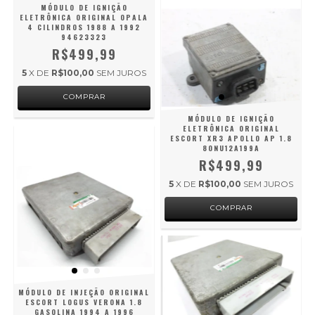
MÓDULO DE IGNIÇÃO
ELETRÔNICA ORIGINAL OPALA
4 CILINDROS 1988 A 1992
94623323
R$499,99
5
X DE
R$100,00
SEM JUROS
MÓDULO DE IGNIÇÃO
ELETRÔNICA ORIGINAL
ESCORT XR3 APOLLO AP 1.8
80NU12A199A
R$499,99
5
X DE
R$100,00
SEM JUROS
MÓDULO DE INJEÇÃO ORIGINAL
ESCORT LOGUS VERONA 1.8
GASOLINA 1994 A 1996