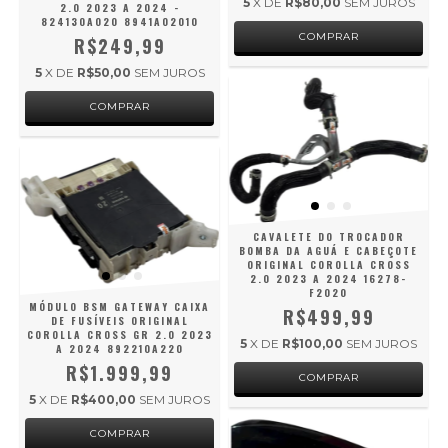
5
X DE
R$80,00
SEM JUROS
2.0 2023 A 2024 -
824130A020 8941A02010
R$249,99
5
X DE
R$50,00
SEM JUROS
CAVALETE DO TROCADOR
BOMBA DA AGUÁ E CABEÇOTE
ORIGINAL COROLLA CROSS
2.0 2023 A 2024 16278-
F2020
MÓDULO BSM GATEWAY CAIXA
R$499,99
DE FUSÍVEIS ORIGINAL
COROLLA CROSS GR 2.0 2023
5
X DE
R$100,00
SEM JUROS
A 2024 892210A220
R$1.999,99
5
X DE
R$400,00
SEM JUROS