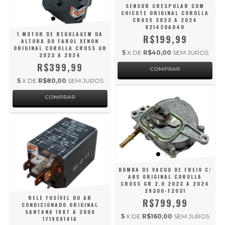
SENSOR CRESPULAR COM
CHICOTE ORIGINAL COROLLA
CROSS 2023 A 2024
821420A040
1 MOTOR DE REGULAGEM DA
R$199,99
ALTURA DO FAROL XENON
ORIGINAL COROLLA CROSS GR
5
X DE
R$40,00
SEM JUROS
2023 A 2024
R$399,99
5
X DE
R$80,00
SEM JUROS
BOMBA DE VACUO DE FREIO C/
ABS ORIGINAL COROLLA
CROSS GR 2.0 2023 A 2024
29300-F2031
RELE FUSÍVEL DO AR
R$799,99
CONDICIONADO ORIGINAL
SANTANA 1987 A 2006
5
X DE
R$160,00
SEM JUROS
171959141A