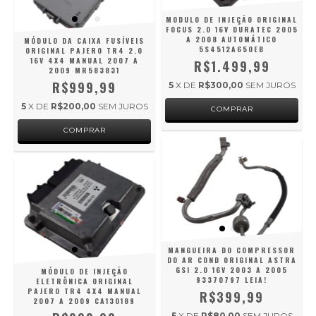
MODULO DE INJEÇÃO ORIGINAL
FOCUS 2.0 16V DURATEC 2005
A 2008 AUTOMÁTICO
MÓDULO DA CAIXA FUSÍVEIS
5S4512A650EB
ORIGINAL PAJERO TR4 2.0
16V 4X4 MANUAL 2007 A
R$1.499,99
2009 MR583831
R$999,99
5
X DE
R$300,00
SEM JUROS
5
X DE
R$200,00
SEM JUROS
MANGUEIRA DO COMPRESSOR
DO AR COND ORIGINAL ASTRA
GSI 2.0 16V 2003 A 2005
MÓDULO DE INJEÇÃO
93370797 LEIA!
ELETRÔNICA ORIGINAL
PAJERO TR4 4X4 MANUAL
R$399,99
2007 A 2009 CA130189
5
X DE
R$80,00
SEM JUROS