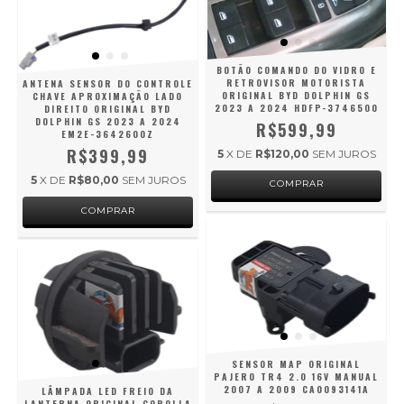
BOTÃO COMANDO DO VIDRO E
RETROVISOR MOTORISTA
ANTENA SENSOR DO CONTROLE
ORIGINAL BYD DOLPHIN GS
CHAVE APROXIMAÇÃO LADO
2023 A 2024 HDFP-3746500
DIREITO ORIGINAL BYD
DOLPHIN GS 2023 A 2024
R$599,99
EM2E-3642600Z
R$399,99
5
X DE
R$120,00
SEM JUROS
5
X DE
R$80,00
SEM JUROS
SENSOR MAP ORIGINAL
PAJERO TR4 2.0 16V MANUAL
2007 A 2009 CA0093141A
LÂMPADA LED FREIO DA
LANTERNA ORIGINAL COROLLA