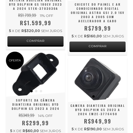
BATERIA AUXILIAR ORIGINAL
BYD DOLPHIN GS 180EV 2023
CHICOTE DO PAINEL E AR
A 2024 STEK-3703030A
CONDICIONADO DIGITAL
ORIGINAL ASTRA GSI 2.0 16V
R$1.799,99
11
% OFF
2003 A 2005 COM
ACELERADOR A CABO
R$1.599,99
R$799,99
5
X DE
R$320,00
SEM JUROS
5
X DE
R$160,00
SEM JUROS
OFERTA
SUPORTE DA CÂMERA
DIANTEIRA ORIGINAL BYD
CAMERA DIANTEIRA ORIGINAL
DOLPHIN GS 2023 A 2024
BYD DOLPHIN GS 2023 A
2024 EM2E-3776450
R$349,99
14
% OFF
R$949,99
R$299,99
5
X DE
R$190,00
SEM JUROS
5
X DE
R$60,00
SEM JUROS