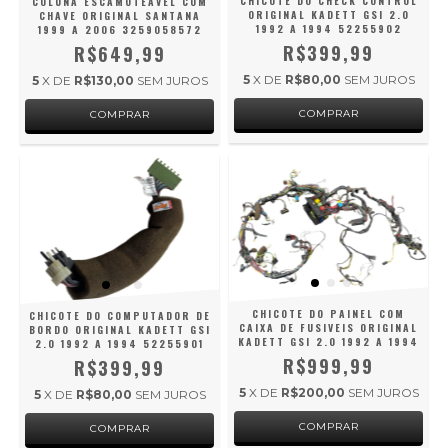
CHICOTE DO CHECK CONTROL
COLUNA ESCAMOTEÁVEL COM
ORIGINAL KADETT GSI 2.0
CHAVE ORIGINAL SANTANA
1992 A 1994 52255902
1999 A 2006 3259058572
R$399,99
R$649,99
5
X DE
R$80,00
SEM JUROS
5
X DE
R$130,00
SEM JUROS
CHICOTE DO PAINEL COM
CHICOTE DO COMPUTADOR DE
CAIXA DE FUSIVEIS ORIGINAL
BORDO ORIGINAL KADETT GSI
KADETT GSI 2.0 1992 A 1994
2.0 1992 A 1994 52255901
R$999,99
R$399,99
5
X DE
R$200,00
SEM JUROS
5
X DE
R$80,00
SEM JUROS