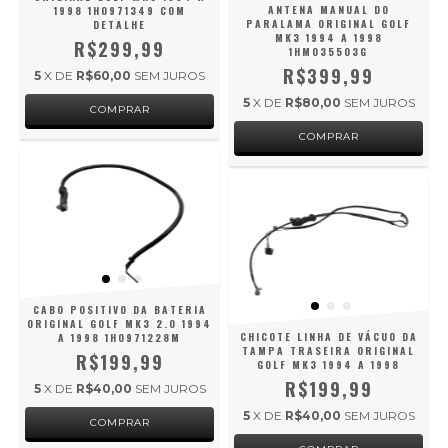
ANTENA MANUAL DO
1998 1H0971349 COM
PARALAMA ORIGINAL GOLF
DETALHE
MK3 1994 A 1998
R$299,99
1HM035503G
R$399,99
5
X DE
R$60,00
SEM JUROS
5
X DE
R$80,00
SEM JUROS
CABO POSITIVO DA BATERIA
ORIGINAL GOLF MK3 2.0 1994
CHICOTE LINHA DE VÁCUO DA
A 1998 1H0971228M
TAMPA TRASEIRA ORIGINAL
R$199,99
GOLF MK3 1994 A 1998
R$199,99
5
X DE
R$40,00
SEM JUROS
5
X DE
R$40,00
SEM JUROS