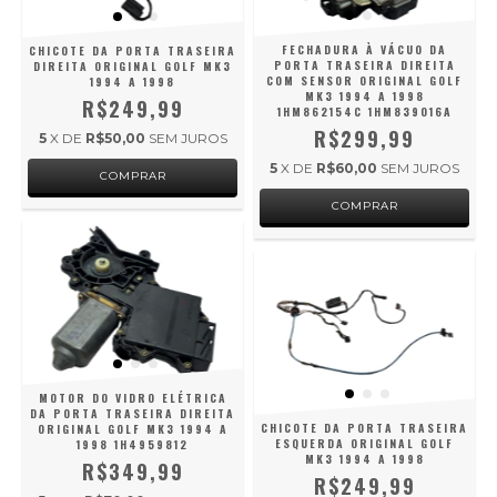
FECHADURA À VÁCUO DA
CHICOTE DA PORTA TRASEIRA
PORTA TRASEIRA DIREITA
DIREITA ORIGINAL GOLF MK3
COM SENSOR ORIGINAL GOLF
1994 A 1998
MK3 1994 A 1998
R$249,99
1HM862154C 1HM839016A
R$299,99
5
X DE
R$50,00
SEM JUROS
5
X DE
R$60,00
SEM JUROS
MOTOR DO VIDRO ELÉTRICA
DA PORTA TRASEIRA DIREITA
CHICOTE DA PORTA TRASEIRA
ORIGINAL GOLF MK3 1994 A
ESQUERDA ORIGINAL GOLF
1998 1H4959812
MK3 1994 A 1998
R$349,99
R$249,99