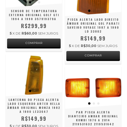
SENSOR DE TEMPERATURA
EXTERNA ORIGINAL GOLF GTI
1994 A 1998 357919379A
PISCA ALERTA LADO DIREITO
ÂMBAR ORIGINAL GOL PARATI
R$299,99
SAVEIRO VOYAGE 1987 A 1990
LD 33802
5
X DE
R$60,00
SEM JUROS
R$149,99
5
X DE
R$30,00
SEM JUROS
LANTERNA DO PISCA ALERTA
LADO ESQUERDO ARTEB HELLA
ÂMBAR ORIGINAL MONZA 1982
A 1990 LE33647
PAR PISCA ALERTA
DIANTEIRO AMBAR ORIGINAL
R$149,99
KOMBI 1976 A 2014
2119531632 2119531642
5
X DE
R$30,00
SEM JUROS