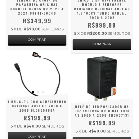
SENSOR DE CHUVA DO
CHICOTE DA MINI FRENTE
PARABRISA ORIGINAL
MÓDULO E SENSORES
COROLLA CROSS GR 2023 A
RADIADOR ORIGINAL AUDI A3
2024 89941-30040
1.8 180CV TURBO MANUAL
2000 A 2006
R$349,99
R$999,99
5
X DE
R$70,00
SEM JUROS
5
X DE
R$200,00
SEM JUROS
1 BRUCUTU COM AQUECIMENTO
ORIGINAL AUDI A3 2000 A
RELÉ DO TEMPORIZADOR DA
2006 8L0955988A
LUZ INTERNA ORIGINAL AUDI
A3 2000 A 2006 4D0907131
R$199,99
R$199,99
5
X DE
R$40,00
SEM JUROS
5
X DE
R$40,00
SEM JUROS