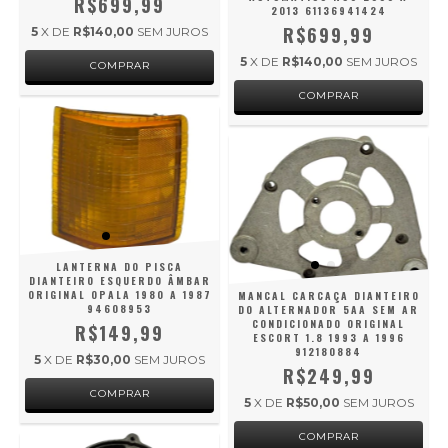
R$699,99
2013 61136941424
R$699,99
5
X DE
R$140,00
SEM JUROS
5
X DE
R$140,00
SEM JUROS
LANTERNA DO PISCA
DIANTEIRO ESQUERDO ÂMBAR
ORIGINAL OPALA 1980 A 1987
MANCAL CARCAÇA DIANTEIRO
94608953
DO ALTERNADOR 5AA SEM AR
CONDICIONADO ORIGINAL
R$149,99
ESCORT 1.8 1993 A 1996
912180884
5
X DE
R$30,00
SEM JUROS
R$249,99
5
X DE
R$50,00
SEM JUROS