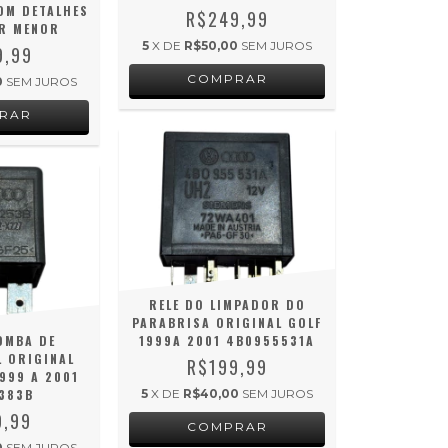
OM DETALHES
R$249,99
R MENOR
5
X DE
R$50,00
SEM JUROS
9,99
0
SEM JUROS
RELE DO LIMPADOR DO
PARABRISA ORIGINAL GOLF
OMBA DE
1999A 2001 4B0955531A
 ORIGINAL
R$199,99
1999 A 2001
383B
5
X DE
R$40,00
SEM JUROS
9,99
0
SEM JUROS