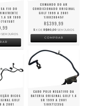
COMANDO DO AR
SA FIO DO
CONDICIONADO ORIGINAL
MINIFRENTE
GOLF 1999 A 2001
 1.6 SR 1999
1J0820045F
971615BT
R$399,99
9,99
5
X DE
R$80,00
SEM JUROS
0
SEM JUROS
CABO POLO NEGATIVO DA
JEÇÃO BICOS
BATERIA ORIGINAL GOLF 1.6
IGINAL GOLF
SR 1999 A 2001
9 A 2001
1J0971235G