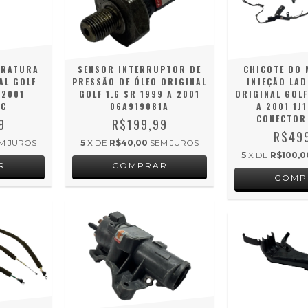
ERATURA
SENSOR INTERRUPTOR DE
CHICOTE DO 
AL GOLF
PRESSÃO DE ÓLEO ORIGINAL
INJEÇÃO LAD
 2001
GOLF 1.6 SR 1999 A 2001
ORIGINAL GOLF
1C
06A919081A
A 2001 1J
CONECTOR
9
R$199,99
R$49
M JUROS
5
X DE
R$40,00
SEM JUROS
5
X DE
R$100,0