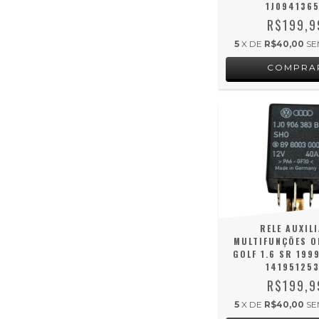
1J094136
R$199,9
5
X DE
R$40,00
SE
RELE AUXIL
MULTIFUNÇÕES O
GOLF 1.6 SR 199
14195125
R$199,9
5
X DE
R$40,00
SE