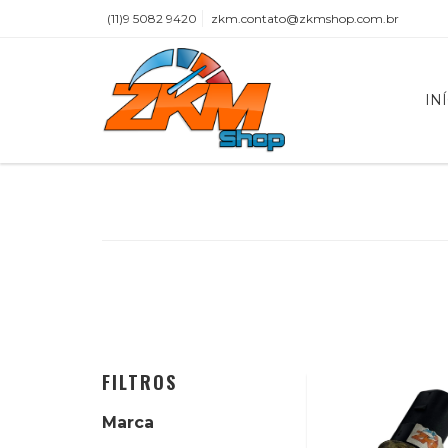
(11)9 5082 9420
zkm.contato@zkmshop.com.br
IN
FILTROS
Marca