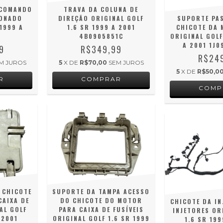
 COMANDO
TRAVA DA COLUNA DE
IONADO
DIREÇÃO ORIGINAL GOLF
SUPORTE PAS
1999 A
1.6 SR 1999 A 2001
CHICOTE DA 
4B0905851C
ORIGINAL GOLF
A 2001 1J0
9
R$349,99
R$24
M JUROS
5
X DE
R$70,00
SEM JUROS
5
X DE
R$50,0
 CHICOTE
SUPORTE DA TAMPA ACESSO
CAIXA DE
DO CHICOTE DO MOTOR
CHICOTE DA IN
AL GOLF
PARA CAIXA DE FUSÍVEIS
INJETORES OR
 2001
ORIGINAL GOLF 1.6 SR 1999
1.6 SR 199