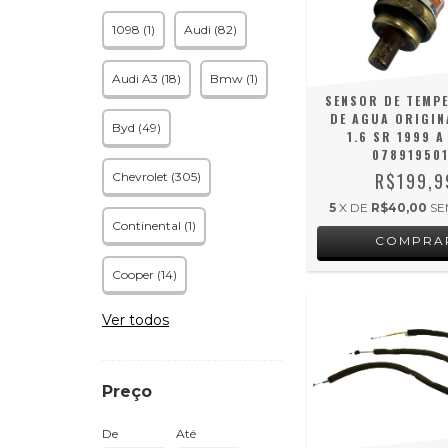
1098 (1)
Audi (82)
Audi A3 (18)
Bmw (1)
SENSOR DE TEMP
DE AGUA ORIGIN
Byd (49)
1.6 SR 1999 A
07891950
R$199,9
Chevrolet (305)
5
X DE
R$40,00
SE
Continental (1)
Cooper (14)
Ver todos
Preço
De
Até