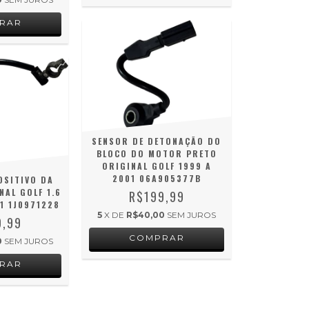
SENSOR DE DETONAÇÃO DO
BLOCO DO MOTOR PRETO
ORIGINAL GOLF 1999 A
2001 06A905377B
OSITIVO DA
NAL GOLF 1.6
R$199,99
1 1J0971228
5
X DE
R$40,00
SEM JUROS
9,99
0
SEM JUROS