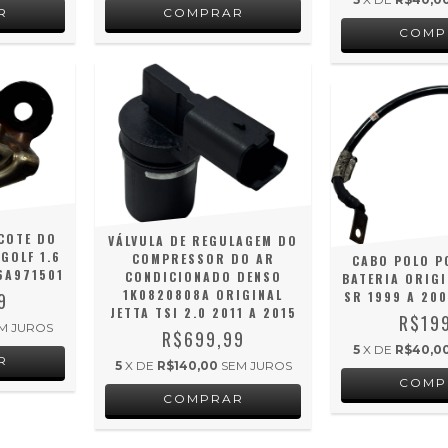
COTE DO
VÁLVULA DE REGULAGEM DO
GOLF 1.6
COMPRESSOR DO AR
CABO POLO P
6A971501
CONDICIONADO DENSO
BATERIA ORIGI
1K0820808A ORIGINAL
SR 1999 A 200
9
JETTA TSI 2.0 2011 A 2015
R$19
M JUROS
R$699,99
5
X DE
R$40,0
5
X DE
R$140,00
SEM JUROS