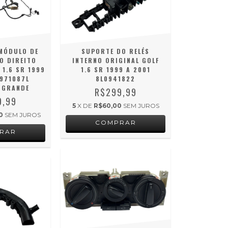
MÓDULO DE
SUPORTE DO RELÉS
O DIREITO
INTERNO ORIGINAL GOLF
 1.6 SR 1999
1.6 SR 1999 A 2001
1971087L
8L0941822
 GRANDE
R$299,99
9,99
5
X DE
R$60,00
SEM JUROS
0
SEM JUROS