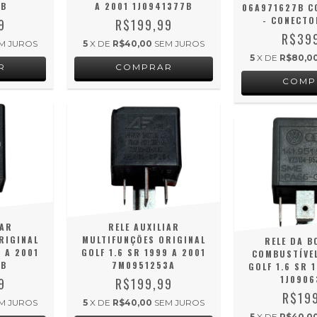
5B
A 2001 1J0941377B
06A971627B C
- CONECTO
9
R$199,99
R$39
M JUROS
5
X DE
R$40,00
SEM JUROS
5
X DE
R$80,0
IAR
RELE AUXILIAR
RIGINAL
MULTIFUNÇÕES ORIGINAL
RELE DA B
9 A 2001
GOLF 1.6 SR 1999 A 2001
COMBUSTÍVEL
3B
7M0951253A
GOLF 1.6 SR 
1J0906
9
R$199,99
R$19
M JUROS
5
X DE
R$40,00
SEM JUROS
5
X DE
R$40,0