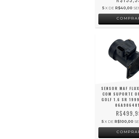
5
X DE
R$40,00
SE
SENSOR MAF FLUX
COM SUPORTE O
GOLF 1.6 SR 199
06A90648
R$499,9
5
X DE
R$100,00
S