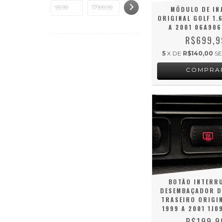
MÓDULO DE IN
ORIGINAL GOLF 1.
A 2001 06A90
R$699,9
5
X DE
R$140,00
S
BOTÃO INTERR
DESEMBAÇADOR D
TRASEIRO ORIGI
1999 A 2001 1J0
R$199,9