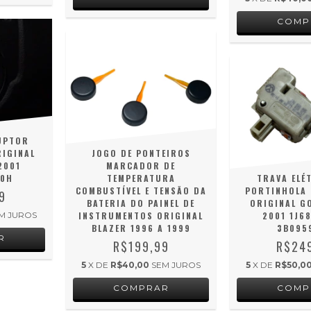
UPTOR
RIGINAL
JOGO DE PONTEIROS
2001
MARCADOR DE
20H
TEMPERATURA
TRAVA ELÉ
COMBUSTÍVEL E TENSÃO DA
PORTINHOLA 
9
BATERIA DO PAINEL DE
ORIGINAL GO
M JUROS
INSTRUMENTOS ORIGINAL
2001 1J6
BLAZER 1996 A 1999
3B095
R$199,99
R$24
5
X DE
R$40,00
SEM JUROS
5
X DE
R$50,0