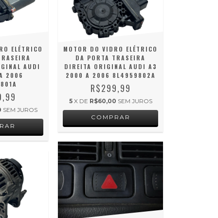
RO ELÉTRICO
MOTOR DO VIDRO ELÉTRICO
TRASEIRA
DA PORTA TRASEIRA
GINAL AUDI
DIREITA ORIGINAL AUDI A3
A 2006
2000 A 2006 8L4959802A
801A
R$299,99
9,99
5
X DE
R$60,00
SEM JUROS
0
SEM JUROS