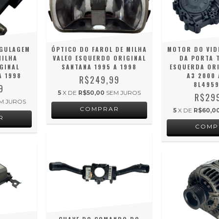
EGULAGEM
ÓPTICO DO FAROL DE MILHA
MOTOR DO VID
MILHA
VALEO ESQUERDO ORIGINAL
DA PORTA 
GINAL
SANTANA 1995 A 1998
ESQUERDA ORI
A 1998
A3 2000 
R$249,99
8L4959
9
5
X DE
R$50,00
SEM JUROS
R$29
M JUROS
5
X DE
R$60,0