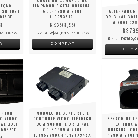
CHAVE DO COMANDO DO
JEÇÃO
LIMPADOR E SETA ORIGINAL
6 SR 1999
GOLF 1999 A 2001
ALTERNADOR 
6019CD
8L0953513L
ORIGINAL GOLF
A 2001 02
9
R$299,99
R$79
EM JUROS
5
X DE
R$60,00
SEM JUROS
5
X DE
R$160,0
UPTOR
MÓDULO DE CONFORTO E
O VIDRO
CONTROLE VIDRO ELÉTRICO
SENSOR DE T
NAL GOLF
COM SUPORTE ORIGINAL
EXTERNA A
959621D
GOLF 1999 A 2001
ORIGINAL ORI
1J0959799AH 1J1907342A
1999 A 2001 
9