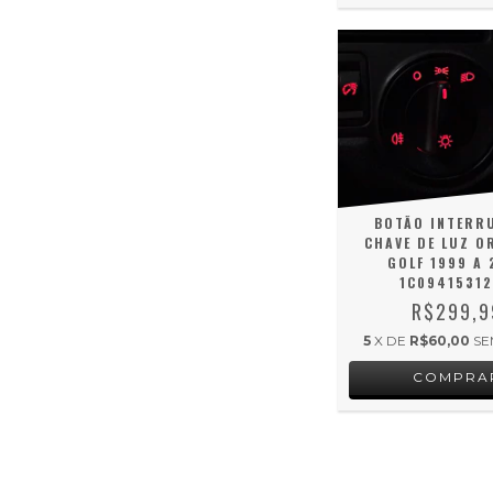
BOTÃO INTERR
CHAVE DE LUZ O
GOLF 1999 A 
1C0941531
R$299,9
5
X DE
R$60,00
SE