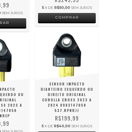
9,99
5
X DE
R$50,00
SEM JUROS
0
SEM JUROS
SENSOR IMPACTO
MPACTO
DIANTEIRO ESQUERDO OU
SQUERDO OU
DIREITO ORIGINAL
RIGINAL
COROLLA CROSS 2023 A
SS 2023 A
2024 8983147050
3147050
537.RPNRJJ
NREP
R$199,99
9,99
5
X DE
R$40,00
SEM JUROS
0
SEM JUROS