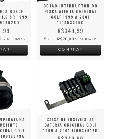
BOTÃO INTERRUPTOR DO
90A BOSCH
PISCA ALERTA ORIGINAL
 1.6 SR 1999
GOLF 1999 A 2001
8903028D
1J0953235C
9,99
R$349,99
0
SEM JUROS
5
X DE
R$70,00
SEM JUROS
EMPERATURA
CAIXA DE FUSIVEIS DA
MBIENTE
BATERIA ORIGINAL GOLF
GINAL GOLF
1999 A 2001 1J0937617D
1J0919379A
R$249,99