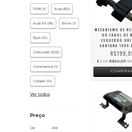
1098 (1)
Audi (82)
Audi A3 (18)
Bmw (1)
MECANISMO DE R
DO FAROL DE 
Byd (49)
ESQUERDO ORI
SANTANA 1995 
R$199,9
Chevrolet (305)
5
X DE
R$40,00
SE
Continental (1)
Cooper (14)
Ver todos
Preço
De
Até