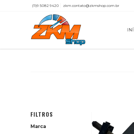
(11)9 5082 9420
zkm.contato@zkmshop.com.br
IN
FILTROS
Marca