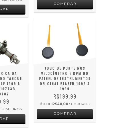
JOGO DE PONTEIROS
TRICA DA
VELOCÍMETRO E RPM DO
DO TANQUE
PAINEL DE INSTRUMENTOS
LF 1999 A
ORIGINAL BLAZER 1996 A
810773B
1999
9782
R$199,99
9,99
5
X DE
R$40,00
SEM JUROS
0
SEM JUROS