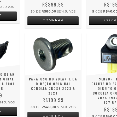
R$399,99
R$19
M JUROS
5
X DE
R$80,00
SEM JUROS
5
X DE
R$40,0
O DE AR
RIGINAL
PARAFUSO DO VOLANTE DA
SENSOR I
9 A 2001
DIREÇÃO ORIGINAL
DIANTEIRO E
1B
COROLLA CROSS 2023 A
DIREITO O
2024
COROLLA CRO
9
2024 898
R$199,99
EM JUROS
537.RP
5
X DE
R$40,00
SEM JUROS
R$19
5
X DE
R$40,0